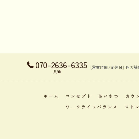
070-2636-6335
[営業時間/定休日] 各店
共通
ホーム
コンセプト
あいさつ
カウ
ワークライフバランス
スト