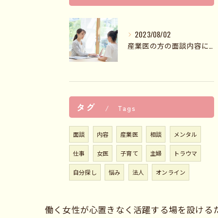
2023/08/02
産業医の方の面談内容についてお教えいたします
タグ
Tags
面談
内容
産業医
相談
メンタル
仕事
女医
子育て
主婦
トラウマ
自分探し
悩み
法人
オンライン
働く女性が心置きなく活躍する場を設ける