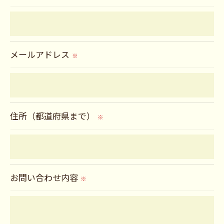
＜個人情報の安全管理＞
当社では、個人情報の漏洩等がなされないよう、
適切に安全管理対策を実施します。
メールアドレス
※
＜個人情報を与えなかった場合に生じる結果＞
必要な情報を頂けない場合は、それに対応した当
社のサービスをご提供できない場合がございます
住所（都道府県まで）
※
ので予めご了承ください。
＜個人情報の開示･訂正・削除･利用停止の手続に
ついて＞
お問い合わせ内容
※
当社では、お客様の個人情報の開示･訂正･削除・
利用停止の手続を定めさせて頂いております。
ご本人である事を確認のうえ、対応させて頂きま