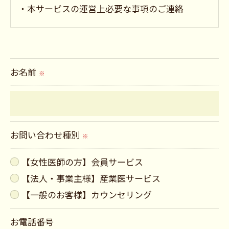
・本サービスの運営上必要な事項のご連絡
＜個人情報の提供について＞
当社ではお客様の同意を得た場合または法令に定
お名前
められた場合を除き、
※
取得した個人情報を第三者に提供することはいた
しません。
お問い合わせ種別
※
＜個人情報の委託について＞
当社では、利用目的の達成に必要な範囲におい
【女性医師の方】会員サービス
て、個人情報を外部に委託する場合があります。
【法人・事業主様】産業医サービス
これらの委託先に対しては個人情報保護契約等の
【一般のお客様】カウンセリング
措置をとり、適切な監督を行います。
お電話番号